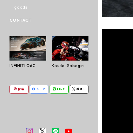
goods
CONTACT
INFINITI Q60
Koudai Sobagiri
保存
シェア
LINE
ポスト